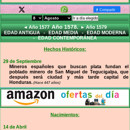
f
Compartir
Ir a día elegido
Año 1578.
◄ Año 1577
► Año 1579
EDAD ANTIGUA
-
EDAD MEDIA
-
EDAD MODERNA
-
EDAD CONTEMPORÁNEA
Hechos Históricos:
29 de Septiembre
Mineros españoles que buscan plata fundan el
poblado minero de San Miguel de Tegucigalpa, que
después será ciudad y más tarde capital de
Honduras.
(Hace 447 años)
Nacimientos:
14 de Abril