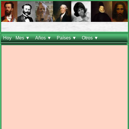
Hoy
Mes ▼
Años ▼
Países ▼
Otros ▼