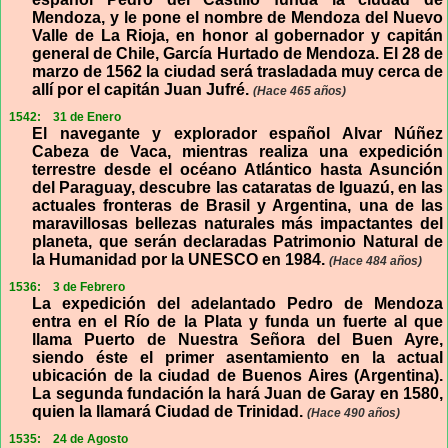
Mendoza, y le pone el nombre de Mendoza del Nuevo
Valle de La Rioja, en honor al gobernador y capitán
general de Chile, García Hurtado de Mendoza. El 28 de
marzo de 1562 la ciudad será trasladada muy cerca de
allí por el capitán Juan Jufré.
(Hace 465 años)
1542:
31 de Enero
El navegante y explorador español Alvar Núñez
Cabeza de Vaca, mientras realiza una expedición
terrestre desde el océano Atlántico hasta Asunción
del Paraguay, descubre las cataratas de Iguazú, en las
actuales fronteras de Brasil y Argentina, una de las
maravillosas bellezas naturales más impactantes del
planeta, que serán declaradas Patrimonio Natural de
la Humanidad por la UNESCO en 1984.
(Hace 484 años)
1536:
3 de Febrero
La expedición del adelantado Pedro de Mendoza
entra en el Río de la Plata y funda un fuerte al que
llama Puerto de Nuestra Señora del Buen Ayre,
siendo éste el primer asentamiento en la actual
ubicación de la ciudad de Buenos Aires (Argentina).
La segunda fundación la hará Juan de Garay en 1580,
quien la llamará Ciudad de Trinidad.
(Hace 490 años)
1535:
24 de Agosto