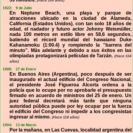
(Hace 100 años)
1922:
9 de Julio
En Neptune Beach, una playa y parque de
atracciones ubicado en la ciudad de Alameda,
California (Estados Unidos), con tan solo 18 años de
edad, el nadador y futuro actor Johnny Weismüller,
nada 100 metros en estilo libre en 58,6 segundos,
batiendo el récord mundial del hawaiano Duke
Kahanamoku (1:00.4) y rompiendo la “barrera del
minuto”. Más adelante y debido a sus éxitos en las
olimpiadas protagonizará películas de Tarzán.
(Hace 104
años)
1908:
27 de Enero
En Buenos Aires (Argentina), poco después de ser
inaugurado el actual edificio del Congreso Nacional,
el presidente José Figueroa Alcorta ordena a la
policía que lo ocupe por no aprobarle el presupuesto
firmado en acuerdo de ministros del 25 de enero. Un
juez federal decretará más tarde que ninguna
autoridad pública puede por ley ocupar por la fuerza
el edificio del Congreso ni impedir a los congresistas
ingresar al mismo.
(Hace 118 años)
1904:
13 de Marzo
Por la mañana, en Las Cuevas, localidad argentina del