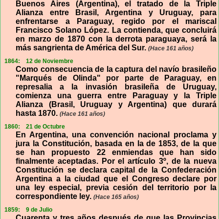
Buenos Aires (Argentina), el tratado de la Triple
Alianza entre Brasil, Argentina y Uruguay, para
enfrentarse a Paraguay, regido por el mariscal
Francisco Solano López. La contienda, que concluirá
en marzo de 1870 con la derrota paraguaya, será la
más sangrienta de América del Sur.
(Hace 161 años)
1864:
12 de Noviembre
Como consecuencia de la captura del navío brasileño
"Marqués de Olinda" por parte de Paraguay, en
represalia a la invasión brasileña de Uruguay,
comienza una guerra entre Paraguay y la Triple
Alianza (Brasil, Uruguay y Argentina) que durará
hasta 1870.
(Hace 161 años)
1860:
21 de Octubre
En Argentina, una convención nacional proclama y
jura la Constitución, basada en la de 1853, de la que
se han propuesto 22 enmiendas que han sido
finalmente aceptadas. Por el artículo 3º, de la nueva
Constitución se declara capital de la Confederación
Argentina a la ciudad que el Congreso declare por
una ley especial, previa cesión del territorio por la
correspondiente ley.
(Hace 165 años)
1859:
9 de Julio
Cuarenta y tres años después de que las Provincias