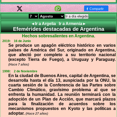
f
Compartir
Ir a día elegido
◄Ir a Argelia
Ir a Armenia►
Efemérides destacadas de Argentina
Hechos sobresalientes en Argentina.
2019:
16 de Junio
Se pro­duce un apa­gón eléc­trico his­tó­rico en varios
paí­ses de Amé­rica del Sur, ori­gi­nado en Argen­tina,
que afectó por com­pleto a su terri­to­rio nacio­nal
(excepto Tie­rra de Fuego), a Uru­guay y Para­guay.
(Hace 7 años)
1998:
2 de Noviembre
En la ciudad de Buenos Aires, capital de Argentina, se
desarrolla hasta el día 13, auspiciada por la ONU, la
cuarta sesión de la Conferencia de las Partes sobre
Cambio Climático, gravísimo problema al que se
enfrenta la humanidad. La reunión terminará con la
adopción de un Plan de Acción, que marcará plazos
para la finalización de acuerdos sobre los
mecanismos propuestos en Kyoto y las políticas a
adoptar.
(Hace 27 años)