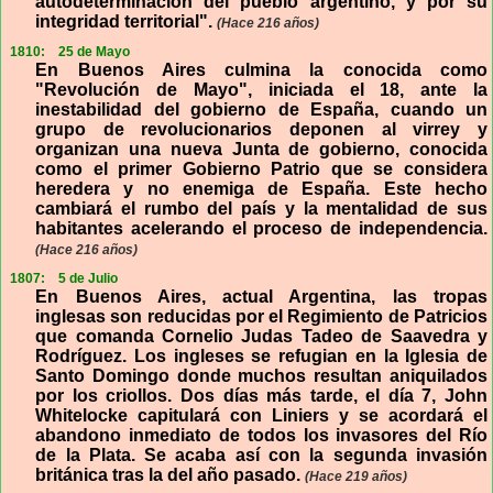
autodeterminación del pueblo argentino, y por su
integridad territorial".
(Hace 216 años)
1810:
25 de Mayo
En Buenos Aires culmina la conocida como
"Revolución de Mayo", iniciada el 18, ante la
inestabilidad del gobierno de España, cuando un
grupo de revolucionarios deponen al virrey y
organizan una nueva Junta de gobierno, conocida
como el primer Gobierno Patrio que se considera
heredera y no enemiga de España. Este hecho
cambiará el rumbo del país y la mentalidad de sus
habitantes acelerando el proceso de independencia.
(Hace 216 años)
1807:
5 de Julio
En Buenos Aires, actual Argentina, las tropas
inglesas son reducidas por el Regimiento de Patricios
que comanda Cornelio Judas Tadeo de Saavedra y
Rodríguez. Los ingleses se refugian en la Iglesia de
Santo Domingo donde muchos resultan aniquilados
por los criollos. Dos días más tarde, el día 7, John
Whitelocke capitulará con Liniers y se acordará el
abandono inmediato de todos los invasores del Río
de la Plata. Se acaba así con la segunda invasión
británica tras la del año pasado.
(Hace 219 años)