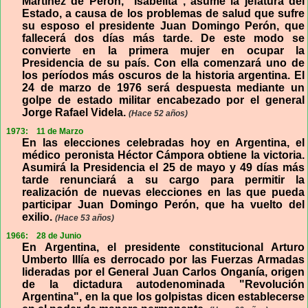
Martínez de Perón, "Isabelita", asume la jefatura del
Estado, a causa de los problemas de salud que sufre
su esposo el presidente Juan Domingo Perón, que
fallecerá dos días más tarde. De este modo se
convierte en la primera mujer en ocupar la
Presidencia de su país. Con ella comenzará uno de
los períodos más oscuros de la historia argentina. El
24 de marzo de 1976 será despuesta mediante un
golpe de estado militar encabezado por el general
Jorge Rafael Videla.
(Hace 52 años)
1973:
11 de Marzo
En las elecciones celebradas hoy en Argentina, el
médico peronista Héctor Cámpora obtiene la victoria.
Asumirá la Presidencia el 25 de mayo y 49 días más
tarde renunciará a su cargo para permitir la
realización de nuevas elecciones en las que pueda
participar Juan Domingo Perón, que ha vuelto del
exilio.
(Hace 53 años)
1966:
28 de Junio
En Argentina, el presidente constitucional Arturo
Umberto Illía es derrocado por las Fuerzas Armadas
lideradas por el General Juan Carlos Onganía, origen
de la dictadura autodenominada "Revolución
Argentina", en la que los golpistas dicen establecerse