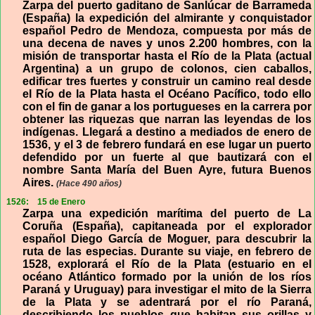
Zarpa del puerto gaditano de Sanlúcar de Barrameda
(España) la expedición del almirante y conquistador
español Pedro de Mendoza, compuesta por más de
una decena de naves y unos 2.200 hombres, con la
misión de transportar hasta el Río de la Plata (actual
Argentina) a un grupo de colonos, cien caballos,
edificar tres fuertes y construir un camino real desde
el Río de la Plata hasta el Océano Pacífico, todo ello
con el fin de ganar a los portugueses en la carrera por
obtener las riquezas que narran las leyendas de los
indígenas. Llegará a destino a mediados de enero de
1536, y el 3 de febrero fundará en ese lugar un puerto
defendido por un fuerte al que bautizará con el
nombre Santa María del Buen Ayre, futura Buenos
Aires.
(Hace 490 años)
1526:
15 de Enero
Zarpa una expedición marítima del puerto de La
Coruña (España), capitaneada por el explorador
español Diego García de Moguer, para descubrir la
ruta de las especias. Durante su viaje, en febrero de
1528, explorará el Río de la Plata (estuario en el
océano Atlántico formado por la unión de los ríos
Paraná y Uruguay) para investigar el mito de la Sierra
de la Plata y se adentrará por el río Paraná,
describiendo los pueblos que habitan sus orillas y