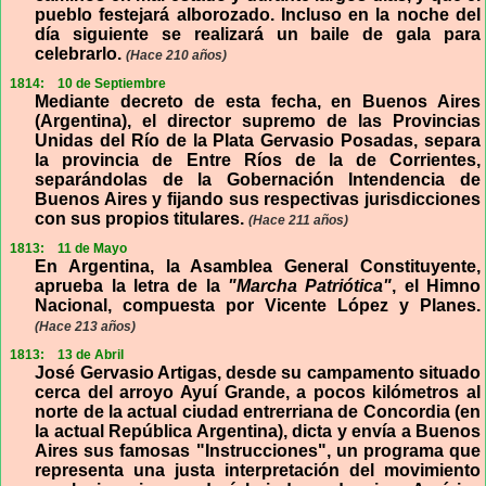
pueblo festejará alborozado. Incluso en la noche del
día siguiente se realizará un baile de gala para
celebrarlo.
(Hace 210 años)
1814:
10 de Septiembre
Mediante decreto de esta fecha, en Buenos Aires
(Argentina), el director supremo de las Provincias
Unidas del Río de la Plata Gervasio Posadas, separa
la provincia de Entre Ríos de la de Corrientes,
separándolas de la Gobernación Intendencia de
Buenos Aires y fijando sus respectivas jurisdicciones
con sus propios titulares.
(Hace 211 años)
1813:
11 de Mayo
En Argentina, la Asamblea General Constituyente,
aprueba la letra de la
"Marcha Patriótica"
, el Himno
Nacional, compuesta por Vicente López y Planes.
(Hace 213 años)
1813:
13 de Abril
José Gervasio Artigas, desde su campamento situado
cerca del arroyo Ayuí Grande, a pocos kilómetros al
norte de la actual ciudad entrerriana de Concordia (en
la actual República Argentina), dicta y envía a Buenos
Aires sus famosas "Instrucciones", un programa que
representa una justa interpretación del movimiento