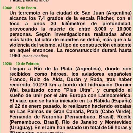
(Hace 82 años)
1944:
15 de Enero
Un terremoto en la ciudad de San Juan (Argentina)
alcanza los 7,4 grados de la escala Ritcher, con el
foco a unos 30 kilómetros de profundidad,
provocando la muerte de entre 8.000 y 10.000
personas. Según investigaciones realizadas años
más tarde, tal cifra de muertes se debió, más que a la
violencia del seísmo, al tipo de construcción existente
en aquel entonces. La reconstrucción durará hasta
1960.
(Hace 82 años)
1926:
10 de Febrero
Llegan a Río de la Plata (Argentina), donde son
recibidos como héroes, los aviadores españoles
Franco, Ruiz de Alda, Durán y Rada, tras haber
recorrido 10.270 km a bordo del hidroavión Dornier
Wal, bautizado como "Plus Ultra", y cumplido el
sueño de unir por el aire Europa con Latinoamérica.
El viaje, que se había iniciado en La Rábida (España)
el 22 de enero pasado, lo realizaron haciendo escalas
en Las Palmas de Gran Canaria, Praia (Cabo Verde),
Fernando de Noronha (Pernambuco, Brasil), Recife
(Pernambuco, Brasil), Río de Janeiro y Montevideo
(Uruguay). En el aire han estado un total de 59 horas y
39 minutos.