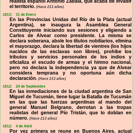
realista español Antonio Zabala, que acaba de invadir
el territorio.
(Hace 213 años)
1813:
31 de Enero
En las Provincias Unidas del Río de la Plata (actual
Argentina), se inaugura la Asamblea General
Constituyente iniciando sus sesiones y eligiendo a
Carlos de Alvear como presidente. La misma se
declara soberana, abole los títulos nobiliarios, elimina
el mayorazgo, declara la libertad de vientres (los hijos
nacidos de las esclavas son libres), prohibe los
tributos y servicios personales de los indios y
oficializa el escudo de armas y el himno nacional,
pero no declara la independencia ya que de Alvear
considera temprana y no oportuna aún dicha
declaración.
(Hace 213 años)
1812:
24 de Septiembre
En las inmediaciones de la ciudad argentina de San
Miguel de Tucumán, tiene lugar la Batalla de Tucumán
en las que las fuerzas argentinas al mando del
general Manuel Belgrano, derrotan a las tropas
realistas del general Pío Tristán, que lo doblan en
número.
(Hace 213 años)
1812:
4 de Abril
Por vez primera se reune en Buenos Aires, actual