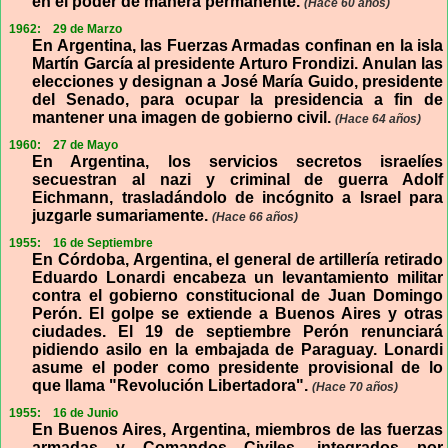
en el poder de manera permanente.
(Hace 60 años)
1962:
29 de Marzo
En Argentina, las Fuerzas Armadas confinan en la isla
Martín García al presidente Arturo Frondizi. Anulan las
elecciones y designan a José María Guido, presidente
del Senado, para ocupar la presidencia a fin de
mantener una imagen de gobierno civil.
(Hace 64 años)
1960:
27 de Mayo
En Argentina, los servicios secretos israelíes
secuestran al nazi y criminal de guerra Adolf
Eichmann, trasladándolo de incógnito a Israel para
juzgarle sumariamente.
(Hace 66 años)
1955:
16 de Septiembre
En Córdoba, Argentina, el general de artillería retirado
Eduardo Lonardi encabeza un levantamiento militar
contra el gobierno constitucional de Juan Domingo
Perón. El golpe se extiende a Buenos Aires y otras
ciudades. El 19 de septiembre Perón renunciará
pidiendo asilo en la embajada de Paraguay. Lonardi
asume el poder como presidente provisional de lo
que llama "Revolución Libertadora".
(Hace 70 años)
1955:
16 de Junio
En Buenos Aires, Argentina, miembros de las fuerzas
armadas y Comandos Civiles, integrados por