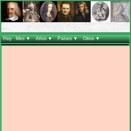
Hoy
Mes ▼
Años ▼
Países ▼
Otros ▼