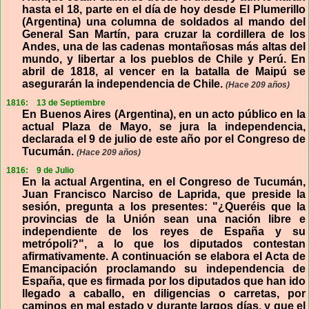
hasta el 18, parte en el día de hoy desde El Plumerillo
(Argentina) una columna de soldados al mando del
General San Martín, para cruzar la cordillera de los
Andes, una de las cadenas montañosas más altas del
mundo, y libertar a los pueblos de Chile y Perú. En
abril de 1818, al vencer en la batalla de Maipú se
asegurarán la independencia de Chile.
(Hace 209 años)
1816:
13 de Septiembre
En Buenos Aires (Argentina), en un acto público en la
actual Plaza de Mayo, se jura la independencia,
declarada el 9 de julio de este año por el Congreso de
Tucumán.
(Hace 209 años)
1816:
9 de Julio
En la actual Argentina, en el Congreso de Tucumán,
Juan Francisco Narciso de Laprida, que preside la
sesión, pregunta a los presentes: "¿Queréis que la
provincias de la Unión sean una nación libre e
independiente de los reyes de España y su
metrópoli?", a lo que los diputados contestan
afirmativamente. A continuación se elabora el Acta de
Emancipación proclamando su independencia de
España, que es firmada por los diputados que han ido
llegado a caballo, en diligencias o carretas, por
caminos en mal estado y durante largos días, y que el