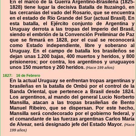
En el marco de la Guerra Argentino-Brasileña (1825-
1828) tiene lugar la decisiva Batalla de Ituzaingó, en
las cercanias del vado del Rosario, que se encuentra
en el estado de Río Grande del Sur (actual Brasil). En
esta batalla, el Ejército conjunto de Argentina y
Uruguay derrota a las tropas del Imperio del Brasil,
siendo el embrión de la Convención Preliminar de Paz
que se firmará en 1828, por el cual se reconocerá
como Estado independiente, libre y soberano al
Uruguay. En el campo de batalla los brasileños se
dejan unas 1.200 bajas, 400 muertos y heridos, y 800
prisioneros; por contra, los argentinos y uruguayos
unos 150 muertos y 260 heridos.
(Hace 199 años)
1827:
16 de Febrero
En la actual Uruguay se enfrentan tropas argentinas y
brasileñas en la batalla de Ombú por el control de la
Banda Oriental, que pertenece a Brasil desde 1824.
Los argentinos, al mando del general Lucio Norberto
Mansilla, atacan a las tropas brasileñas de Bento
Manuel Ribeiro, que se dispersan. Por este hecho,
Mansilla será condecorado por el gobierno federal, y
el comandante de las fuerzas argentinas Carlos María
de Alvear, será designado jefe del Estado Mayor.
(Hace
199 años)