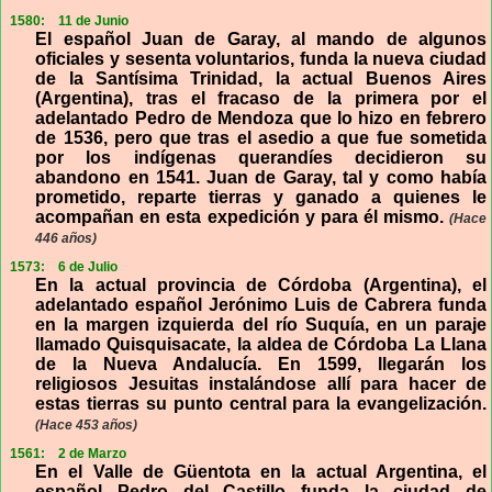
1580:
11 de Junio
El español Juan de Garay, al mando de algunos
oficiales y sesenta voluntarios, funda la nueva ciudad
de la Santísima Trinidad, la actual Buenos Aires
(Argentina), tras el fracaso de la primera por el
adelantado Pedro de Mendoza que lo hizo en febrero
de 1536, pero que tras el asedio a que fue sometida
por los indígenas querandíes decidieron su
abandono en 1541. Juan de Garay, tal y como había
prometido, reparte tierras y ganado a quienes le
acompañan en esta expedición y para él mismo.
(Hace
446 años)
1573:
6 de Julio
En la actual provincia de Córdoba (Argentina), el
adelantado español Jerónimo Luis de Cabrera funda
en la margen izquierda del río Suquía, en un paraje
llamado Quisquisacate, la aldea de Córdoba La Llana
de la Nueva Andalucía. En 1599, llegarán los
religiosos Jesuitas instalándose allí para hacer de
estas tierras su punto central para la evangelización.
(Hace 453 años)
1561:
2 de Marzo
En el Valle de Güentota en la actual Argentina, el
español Pedro del Castillo funda la ciudad de