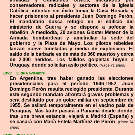
conservadores, radicales y sectores de la Iglesia
Católica, intentan sin éxito tomar la Casa Rosada y
hacer prisionero al presidente Juan Domingo Perón.
El mandatario busca refugio en el edificio del
ministerio de Guerra y se dispone a sofocar la
rebelión. A mediodía, 20 aviones Gloster Meteor de la
Armada bombardean y ametrallan la sede del
gobierno y la Plaza de Mayo. Los pilotos rebeldes
lanzan nueve toneladas y media de explosivos. El
saldo de la barbarie es de más de 360 muertos y cerca
de 2.000 heridos. Los fallidos golpistas huyen a
Uruguay, donde solicitan asilo político.
(Hace 71 años)
1951:
11 de Noviembre
En Argentina, tras haber ganado las elecciones
presidenciales para el período 1946-1952, Juan
Domingo Perón resulta reelegido presidente. Durante
este segundo mandato afrontará graves problemas y
será destituido por un golpe militar en septiembre de
1955. Se asilará temporalmente en el vecino país de
Paraguay. Más tarde pasará a Panamá desde donde,
tras una breve estancia, viajará a Madrid (España) y
se casará con María Estela Martínez de Perón.
(Hace 74
años)