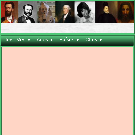
Hoy
Mes ▼
Años ▼
Países ▼
Otros ▼