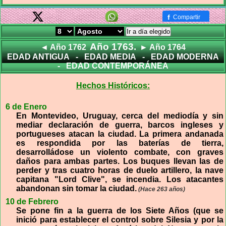
f
Compartir
Ir a día elegido
Año 1763.
◄ Año 1762
► Año 1764
EDAD ANTIGUA
-
EDAD MEDIA
-
EDAD MODERNA
-
EDAD CONTEMPORÁNEA
Hechos Históricos:
6 de Enero
En Montevideo, Uruguay, cerca del mediodía y sin
mediar declaración de guerra, barcos ingleses y
portugueses atacan la ciudad. La primera andanada
es respondida por las baterías de tierra,
desarrolládose un violento combate, con graves
daños para ambas partes. Los buques llevan las de
perder y tras cuatro horas de duelo artillero, la nave
capitana "Lord Clive", se incendia. Los atacantes
abandonan sin tomar la ciudad.
(Hace 263 años)
10 de Febrero
Se pone fin a la guerra de los Siete Años (que se
inició para establecer el control sobre Silesia y por la