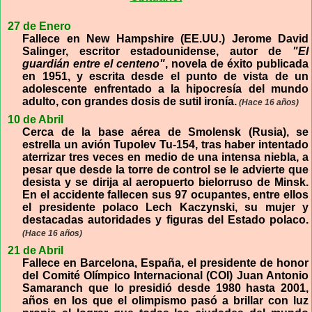
27 de Enero
Fallece en New Hampshire (EE.UU.) Jerome David
Salinger, escritor estadounidense, autor de
"El
guardián entre el centeno"
, novela de éxito publicada
en 1951, y escrita desde el punto de vista de un
adolescente enfrentado a la hipocresía del mundo
adulto, con grandes dosis de sutil ironía.
(Hace 16 años)
10 de Abril
Cerca de la base aérea de Smolensk (Rusia), se
estrella un avión Tupolev Tu-154, tras haber intentado
aterrizar tres veces en medio de una intensa niebla, a
pesar que desde la torre de control se le advierte que
desista y se dirija al aeropuerto bielorruso de Minsk.
En el accidente fallecen sus 97 ocupantes, entre ellos
el presidente polaco Lech Kaczynski, su mujer y
destacadas autoridades y figuras del Estado polaco.
(Hace 16 años)
21 de Abril
Fallece en Barcelona, España, el presidente de honor
del Comité Olímpico Internacional (COI) Juan Antonio
Samaranch que lo presidió desde 1980 hasta 2001,
años en los que el olimpismo pasó a brillar con luz