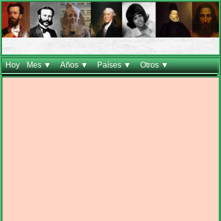
Hoy
Mes ▼
Años ▼
Países ▼
Otros ▼