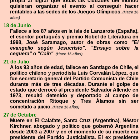
propia al lograr que todas las ciudades del mundo
quisieran organizar el evento al conseguir hacer
rentables a las sedes de los Juegos Olímpicos.
(Hace 16
años)
18 de Junio
Fallece a los 87 años en la isla de Lanzarote (España),
el escritor portugués y premio Nobel de Literatura en
1998, José Saramago, autor de obras como
"El
evangelio según Jesucristo"
,
"Ensayo sobre la
ceguera"
o
"Caín"
.
(Hace 16 años)
21 de Julio
A los 93 años de edad, fallece en Santiago de Chile, el
político chileno y periodista Luis Corvalán Lépez, que
fue secretario general del Partido Comunista de Chile
durante más de tres décadas. Durante el golpe de
estado que derrocó al presidente Salvador Allende en
1973, resultó detenido y deportado al campo de
concentración Ritoque y Tres Álamos sin ser
sometido a juicio.
(Hace 16 años)
27 de Octubre
Muere en El Calafate, Santa Cruz (Argentina), Néstor
Kirchner, abogado y político que gobernó Argentina
desde 2003 a 2007 y en el momento de su muerte era
presidente del Partido Justicialista. El ex presidente