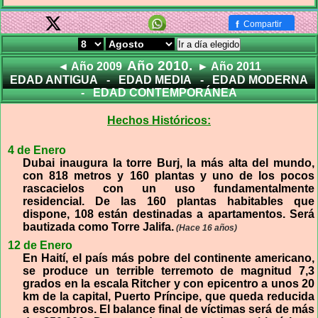
f
Compartir
Ir a día elegido
Año 2010.
◄ Año 2009
► Año 2011
EDAD ANTIGUA
-
EDAD MEDIA
-
EDAD MODERNA
-
EDAD CONTEMPORÁNEA
Hechos Históricos:
4 de Enero
Dubai inaugura la torre Burj, la más alta del mundo,
con 818 metros y 160 plantas y uno de los pocos
rascacielos con un uso fundamentalmente
residencial. De las 160 plantas habitables que
dispone, 108 están destinadas a apartamentos. Será
bautizada como Torre Jalifa.
(Hace 16 años)
12 de Enero
En Haití, el país más pobre del continente americano,
se produce un terrible terremoto de magnitud 7,3
grados en la escala Ritcher y con epicentro a unos 20
km de la capital, Puerto Príncipe, que queda reducida
a escombros. El balance final de víctimas será de más