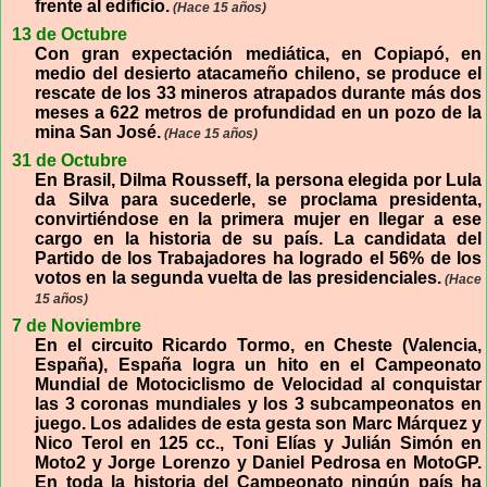
frente al edificio.
(Hace 15 años)
13 de Octubre
Con gran expectación mediática, en Copiapó, en
medio del desierto atacameño chileno, se produce el
rescate de los 33 mineros atrapados durante más dos
meses a 622 metros de profundidad en un pozo de la
mina San José.
(Hace 15 años)
31 de Octubre
En Brasil, Dilma Rousseff, la persona elegida por Lula
da Silva para sucederle, se proclama presidenta,
convirtiéndose en la primera mujer en llegar a ese
cargo en la historia de su país. La candidata del
Partido de los Trabajadores ha logrado el 56% de los
votos en la segunda vuelta de las presidenciales.
(Hace
15 años)
7 de Noviembre
En el circuito Ricardo Tormo, en Cheste (Valencia,
España), España logra un hito en el Campeonato
Mundial de Motociclismo de Velocidad al conquistar
las 3 coronas mundiales y los 3 subcampeonatos en
juego. Los adalides de esta gesta son Marc Márquez y
Nico Terol en 125 cc., Toni Elías y Julián Simón en
Moto2 y Jorge Lorenzo y Daniel Pedrosa en MotoGP.
En toda la historia del Campeonato ningún país ha