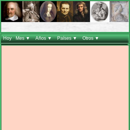
Hoy
Mes ▼
Años ▼
Países ▼
Otros ▼