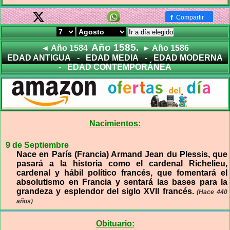
f
Compartir
Ir a día elegido
Año 1585.
◄ Año 1584
► Año 1586
EDAD ANTIGUA
-
EDAD MEDIA
-
EDAD MODERNA
-
EDAD CONTEMPORÁNEA
Nacimientos:
9 de Septiembre
Nace en París (Francia) Armand Jean du Plessis, que
pasará a la historia como el cardenal Richelieu,
cardenal y hábil político francés, que fomentará el
absolutismo en Francia y sentará las bases para la
grandeza y esplendor del siglo XVII francés.
(Hace 440
años)
Obituario: