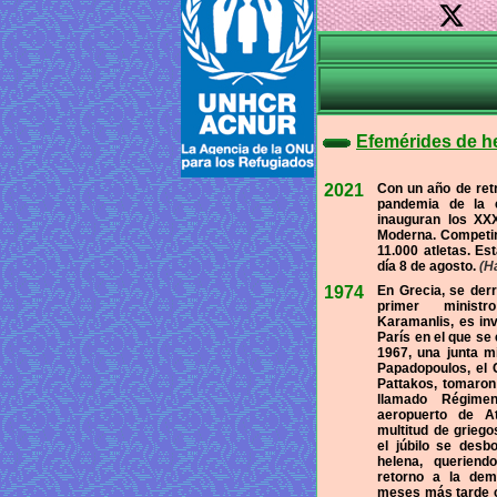
Efemérides de h
2021
Con un año de retra
pandemia de la c
inauguran los XX
Moderna. Competir
11.000 atletas. Es
día 8 de agosto.
(H
1974
En Grecia, se derr
primer ministr
Karamanlis, es inv
París en el que se
1967, una junta mi
Papadopoulos, el 
Pattakos, tomaron 
llamado Régime
aeropuerto de A
multitud de griego
el júbilo se desbo
helena, querien
retorno a la dem
meses más tarde c