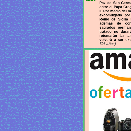
Paz de San Germa
entre el Papa Greg
II. Por medio del m
excomulgado por 
Reino de Sicilia
además de con
sagrados permane
tratado no dura
retomarán las an
volverá a ser ex
796 años)