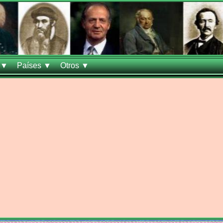
 ▼
Países ▼
Otros ▼