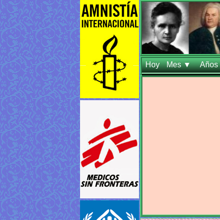
Hoy
Mes ▼
Años