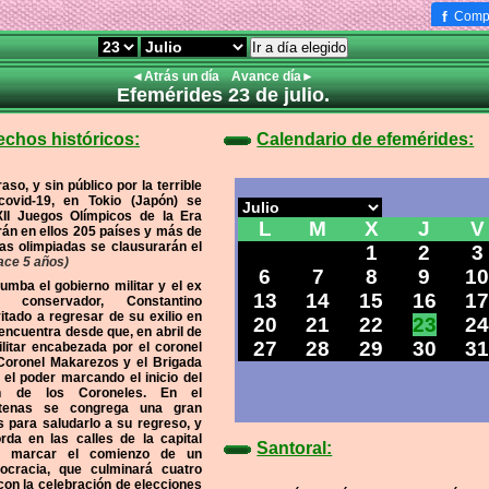
f
Compa
Ir a día elegido
◄Atrás un día
Avance día►
Efemérides 23 de julio.
echos históricos:
Calendario de efemérides:
so, y sin público por la terrible
ovid-19, en Tokio (Japón) se
XII Juegos Olímpicos de la Era
L
M
X
J
V
án en ellos 205 países y más de
tas olimpiadas se clausurarán el
1
2
3
ace 5 años)
6
7
8
9
1
umba el gobierno militar y el ex
13
14
15
16
1
o conservador, Constantino
itado a regresar de su exilio en
20
21
22
23
2
 encuentra desde que, en abril de
27
28
29
30
3
litar encabezada por el coronel
Coronel Makarezos y el Brigada
el poder marcando el inicio del
n de los Coroneles. En el
tenas se congrega una gran
s para saludarlo a su regreso, y
rda en las calles de la capital
Santoral:
do marcar el comienzo de un
ocracia, que culminará cuatro
on la celebración de elecciones