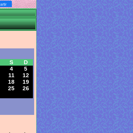
rtir
S
D
4
5
0
11
12
7
18
19
4
25
26
1