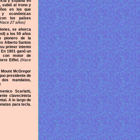
ncia y España en
 subió al trono y
años en los que
s y económicas
con los países
Hace 27 años)
iones, se ahorca
il) a los 59 años
o pionero de la
les Alberto Santos
su primer intento
. En 1901 ganó un
e, con motor de
rre Eiffel.
(Hace
n Mount McGregor
iguo presidente de
 dos mandatos,
)
nico Scarlatti,
ente clavecinista
tal. A lo largo de
natas para tecla.