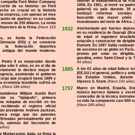
obtener la independencia de Fra
a compañía Ford Motor Company
1956. En 1961, al morir su padre,
coche de su historia: un Ford
gobernó su país durante 38 
echo es crucial en la historia
instituyó reformas sociale
 la empresa, con apenas un mes
buscando una mayor unión 
a punto de quebrar: en su cuenta
musulmanes del norte de África.
(
 menos de 250 dólares. La venta
financiero de la firma.
(Hace 123
1932
Atormentado por fuertes depres
en su residencia de Guarujá (Bras
de edad el ingeniero brasileñ
ca, se funda la Federación
aviación y constructor de dirigib
 Gimnasia (FIG) y se convierte
Dumont. En 1897 había realizado 
n la federación deportiva
de ascenso en un globo en París
s antigua del mundo moderno.
premio por volar su dirigibl
gasolina, entre Saint-Cloud y la To
e Pedro II es emperador desde
94 años)
ba sólo 5 años, es en el día de
1885
A los 63 años de edad fallece e
rlamento le declara mayor de
(EE.UU.) el general, político y ant
egencia, asumiendo el gobierno
los Estados Unidos, durante
cargo que ocupará hasta 1889 y
Ulysess S. Grant.
(Hace 141 años
a economía brasileña sufrirá un
.
(Hace 186 años)
1757
Muere en Madrid, España, Dome
músico barroco italiano y excel
dounidense William Austin Burt
conocedor de la técnica instrumen
ente su "tipógrafo", primera
su vida ha compuesto casi 600 so
una máquina de escribir en los
(Hace 269 años)
recibiendo el registro oficial
opio presidente Andrew Jackson.
oca exige que las patentes
 firmadas personalmente por el
aís, además del Secretario de
años)
 Montecasino, Italia, se firma la