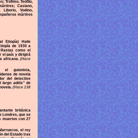
; Trófimo, Teófilo,
mártires; Casiano,
, Liborio, Vodino,
ompañeros mártires
l Etiopía) Haile
tiopía de 1930 a
 Rastas como el
el país y dirigirá
ca africana.
(Hace
el guionista,
nidense de novela
or del detective
l largo adiós"
de
novela.
(Hace 138
ntante británica
e Londres, que se
as muertos con 27
Marruecos, el rey
ón del Estado tras