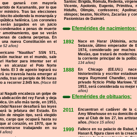
Santos: Brígida, Rómula, Redenta, vírgenes
s que ganará con mayoría
Vicente, Apolonio, Eugenio, Primitiva, 
artido de Karamanlis, por lo que
Hidulfo, Olimpio, confesores; Apolinar
r ministro. Tras las elecciones
obispos; beatos, Nicéforo, Zacarías y c
ebiscito aboliendo la monarquía y
Pasionistas de Daimiel.
epública helénica. Los coroneles
 serán juzgados en un juicio
Efemérides de nacimientos:
o condenados a penas de muerte
 y amotinamiento, que se verán
penas de cadena perpetua. En
1892
Nace en Harar (Abisinia, actua
 una nueva Constitución en el
Selassie, último emperador de E
e 52 años)
1974, considerado por muchos
ericano "Nautilus" SSN 571,
Mesías, que tratará de modernizar 
sión nuclear en el mundo, sale
la corriente principal de la políti
rl Harbor para intentar ser el
134 años)
le en alcanzar el Polo Norte
1888
En Chicago (EE.UU.) nace 
hielo. El 3 de agosto logrará su
historiestista y escritor estadou
ará su travesía hasta emerger al
negra Raymond Chandler, cread
ndia, tras un periplo de 96 horas
privado ficticio Philip Marlowe.
"E
do a recorrer 2.945 km.
(Hace 68
1953, será considerada su mejor 
años)
ral Naguib encabeza un golpe de
Efemérides de obituarios:
a abdicación del rey Faruk y deja
blica. Un año más tarde, en 1953,
bdal Nasser desafiará las leyes
2011
Encuentran el cadáver de la ca
ará la jefatura del Estado. En
Amy Winehouse en su domicilio d
ión de ningún tipo, será elegido
une al Club de los 27, los artist
pto, cargo que ocupará hasta su
años.
(Hace 15 años)
que al corazón, en 1970, que le
encontrarse trabajando en su
1999
Fallece en su palacio de Rabat, 
4 años)
Hasan II, figura clave en la creaci