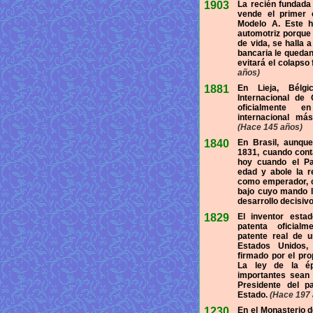
1903
La recién fundad
vende el primer 
Modelo A. Este h
automotriz porque
de vida, se halla 
bancaria le quedan
evitará el colapso 
años)
1881
En Lieja, Bélgi
Internacional de
oficialmente e
internacional má
(Hace 145 años)
1840
En Brasil, aunqu
1831, cuando conta
hoy cuando el Pa
edad y abole la r
como emperador, 
bajo cuyo mando l
desarrollo decisivo
1829
El inventor esta
patenta oficialm
patente real de 
Estados Unidos, 
firmado por el pr
La ley de la ép
importantes sean
Presidente del p
Estado.
(Hace 197 
1230
En el Monasterio de